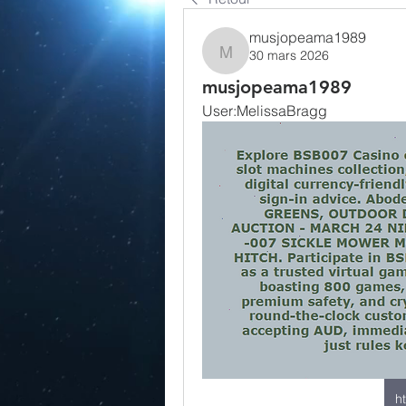
musjopeama1989
30 mars 2026
musjopeama1989
musjopeama1989
User:MelissaBragg
h