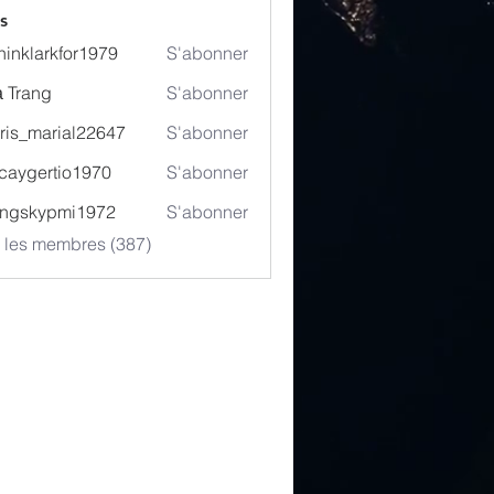
s
hinklarkfor1979
S'abonner
arkfor1979
 Trang
S'abonner
ris_marial22647
S'abonner
marial22647
caygertio1970
S'abonner
ertio1970
ingskypmi1972
S'abonner
kypmi1972
s les membres (387)