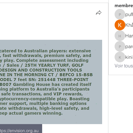
membre
puf
pufhinkl
Khả
Har
Harris_
par
parcayg
kin
kinings
Voir tou
ttps://envision.org.au