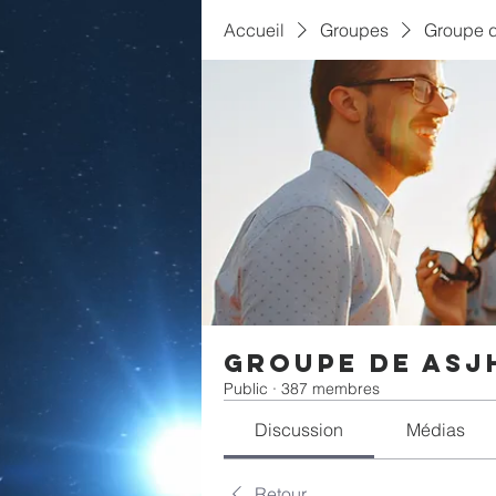
Accueil
Groupes
Groupe 
Groupe de ASJ
Public
·
387 membres
Discussion
Médias
Retour