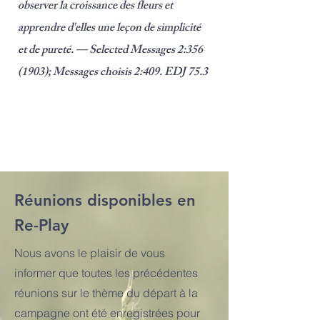
observer la croissance des fleurs et
apprendre d'elles une leçon de simplicité
et de pureté. — Selected Messages 2:
356
(1903)
; Messages choisis 2:409. EDJ 75.3
Réunions disponibles en
Re-Play
Nous avons le plaisir de
vous
informer que toutes les précédentes
réunions sur le thème du départ à la
campagne ont été enregistrées pour