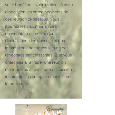
votre bénéfice. Nous mettons à votre
disposition les enregistrements de
ces réunion ci-dessous. Vous
pourrez les visionner à votre
convenance et profiter des
discussions, des conseils et des
informations partagées lors de ces
rencontres enrichissantes. Que vous
cherchiez à rattraper une réunion
manquée ou à revoir une discussion
inspirante, les enregistrements seront
là pour vous.