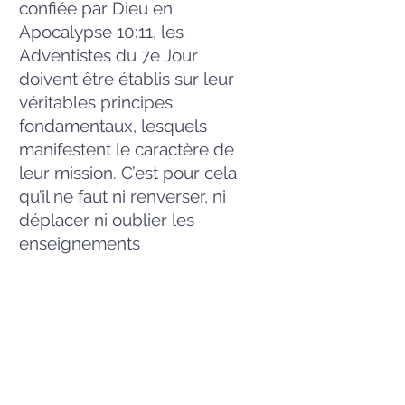
confiée par Dieu en
Apocalypse 10:11, les
Adventistes du 7e Jour
doivent être établis sur leur
véritables principes
fondamentaux, lesquels
manifestent le caractère de
leur mission. C’est pour cela
qu’il ne faut ni renverser, ni
déplacer ni oublier les
enseignements
fondamentaux du passé:
«Quand les fondements sont
renversés, le juste, que fera-
t-il ?» (Psaumes 11:3)
«Ne déplace point la borne