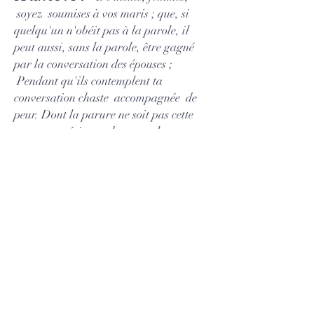
soyez soumises à vos maris ; que, si
quelqu'un n'obéit pas à la parole, il
peut aussi, sans la parole, être gagné
par la conversation des épouses ;
Pendant qu'ils contemplent ta
conversation chaste accompagnée de
peur. Dont la parure ne soit pas cette
parure extérieure de tresser les
cheveux, et de porter de l'or, ou de se
vêtir ; Mais que ce soit l'homme caché
du cœur, dans ce qui n'est pas
corruptible, même l'ornement d'un
esprit doux et tranquille, qui est de
grand prix aux yeux de Dieu. Car c'est
ainsi qu'autrefois les saintes femmes,
qui se confiaient en Dieu, se paraient
elles-mêmes, étant soumises à leurs
propres maris : De même que Sara