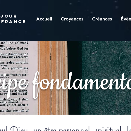
 JOUR
Accueil
Croyances
Créances
Évè
 france
cipe fondamenta
eul Dieu, un être personnel, spirituel, l