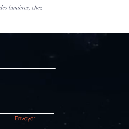
des lumières, chez
Envoyer