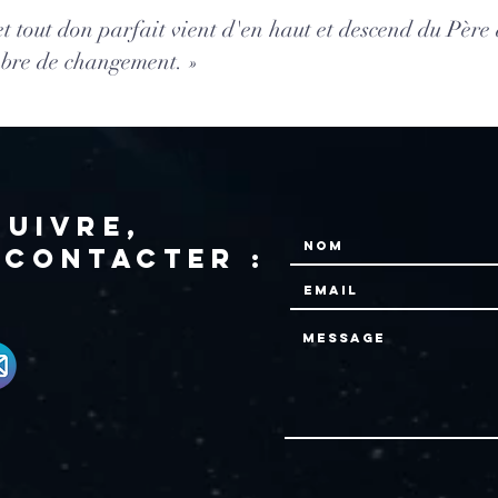
t tout don parfait vient d'en haut et descend du Père 
ombre de changement. »
suivre,
 contacter :