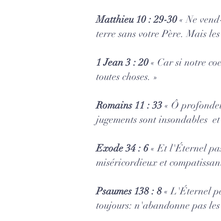
Matthieu 10 : 29-30
«
Ne vend-
terre sans votre Père. Mais les
1 Jean 3 : 20
« Car si notre co
toutes choses. »
Romains 11 : 33
« Ô profondeur
jugements sont insondables et 
Exode 34 : 6
« Et l'Éternel pa
miséricordieux et compatissant,
Psaumes 138 : 8
« L'Éternel p
toujours: n'abandonne pas les