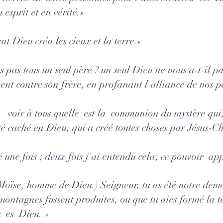
 esprit et en vérité.»
 Dieu créa les cieux et la terre.»
 pas tous un seul père ? un seul Dieu ne nous a-t-il p
nt contre son frère, en profanant l'alliance de nos pè
e voir à tous quelle est la communion du mystère qui,
caché en Dieu, qui a créé toutes choses par Jésus-Chr
 une fois ; deux fois j'ai entendu cela; ce pouvoir ap
Moïse, homme de Dieu.) Seigneur, tu as été notre dem
ontagnes fussent produites, ou que tu aies formé la t
u es Dieu. »