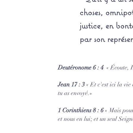
choses, omnipote
justice, en bon
par son représe
Deutéronome 6 : 4
« Écoute, I
Jean 17 : 3
« Et c'est ici la vie
tu as envoyé.»
1 Corinthiens 8 : 6
« Mais pour
et nous en lui; et un seul Sei