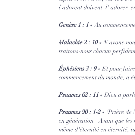
l'adorent doivent l' adorer en
Genèse 1 : 1
« Au commencement
Malachie 2 : 10
« N'avons-nous
traitons-nous chacun perfideme
Éphésiens 3 : 9
« Et pour fair
commencement du monde, a été 
Psaumes 62 : 11
« Dieu a parlé
Psaumes 90 : 1-2
«
(Prière de 
en génération. Avant que les m
même d'éternité en éternité, t