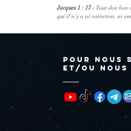
Jacques 1 : 17
« Tout don bon e
qui il n'y a ni variation, ni 
Pour nous 
et/ou nous