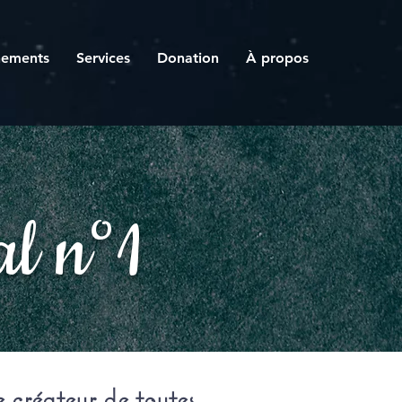
nements
Services
Donation
À propos
l n°1
e créateur de toutes