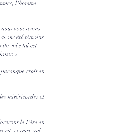
hommes, l'homme
e nous vous avons
 avons été témoins
lle voix lui est
aisir.
»
quiconque croit en
des miséricordes et
doreront le Père en
sprit, et ceux qui