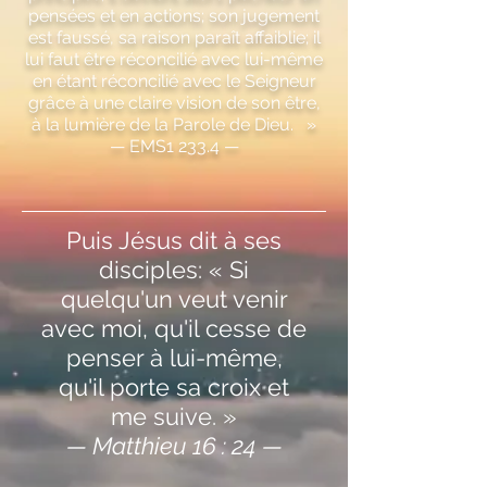
pensées et en actions; son jugement
est faussé, sa raison paraît affaiblie; il
lui faut être réconcilié avec lui-même
en étant réconcilié avec le Seigneur
grâce à une claire vision de son être,
à la lumière de la Parole de Dieu. »
— EMS1 233.4 —
Puis Jésus dit à ses
disciples: « Si
quelqu'un veut venir
avec moi, qu'il cesse de
penser à lui-même,
qu'il porte sa croix et
me suive. »
— Matthieu 16 : 24 —