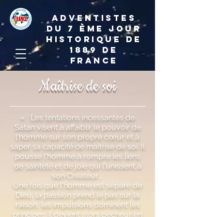
ADVENTISTES
DU 7 ème JOUR
HISTORIQUE DE
1889 de
france
Maîtrise de soi
« Les tentations incessantes de
Satan visent à affaiblir le pouvoir de
l'homme sur son propre cœur et à
saper sa capacité de maîtrise de soi. Il
pousse l'homme à rompre les liens
de sainteté et de joie qui l'unissent à
son Créateur...
Une fois que l'homme est séparé de
Dieu, la passion prend le pas sur la
raison, les impulsions dominent les
principes; il devient alors pécheur en