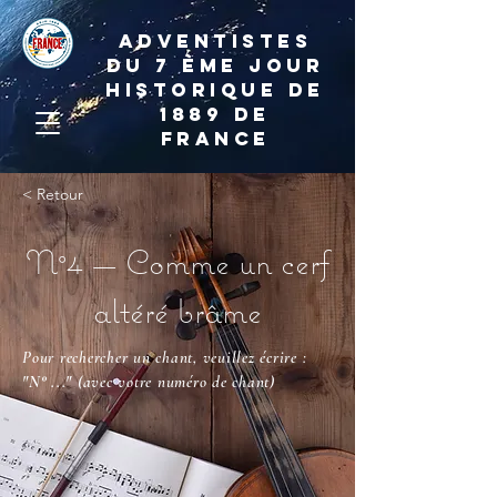
ADVENTISTES
DU 7 ème JOUR
HISTORIQUE DE
1889 de
france
< Retour
N°4 — Comme un cerf
altéré brâme
Pour rechercher un chant, veuillez écrire :
"N° ..."
(avec votre numéro de chant)