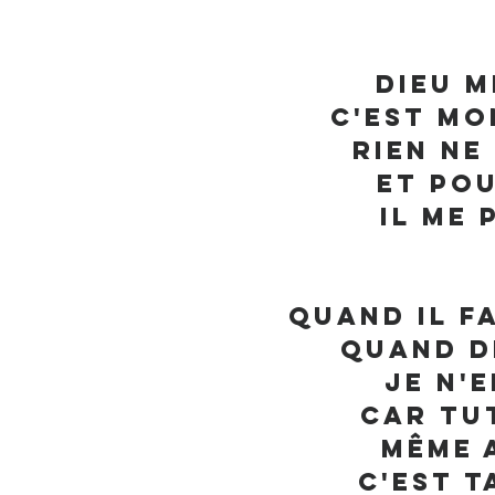
Dieu m
C'est mo
Rien ne
Et po
Il me 
Quand il f
Quand d
Je n'e
Car tut
Même 
C'est t