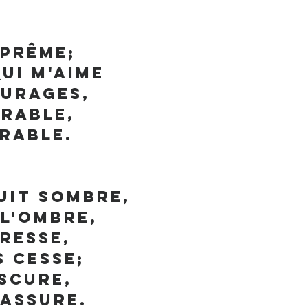
uprême;
ui m'aime
turages,
irable,
urable.
uit sombre,
l'ombre,
tresse,
s cesse;
scure,
rassure.