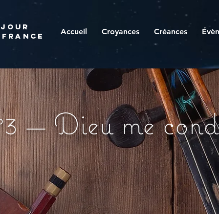
 JOUR
Accueil
Croyances
Créances
Évè
 france
3 — Dieu me cond