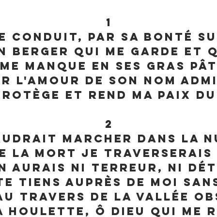
1
e conduit, par sa bonté s
n berger qui me garde et q
 me manque en ses gras pâ
ur l'amour de son nom adm
protège et rend ma paix d
2
audrait marcher dans la n
e la mort je traverserais 
n aurais ni terreur, ni dé
e tiens auprès de moi san
au travers de la vallée ob
a houlette, ô Dieu qui me 