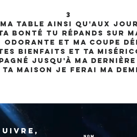
3
ma table ainsi qu'aux jour
ta bonté tu répands sur m
e odorante et ma coupe d
tes bienfaits et ta miséri
agné jusqu'à ma dernière
 ta maison je ferai ma dem
suivre,