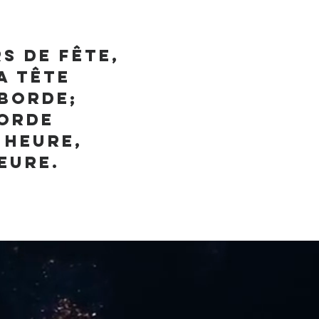
s de fête,
a tête
éborde;
corde
 heure,
eure.