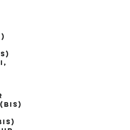
r
s)
is)
i,
r
(bis)
bis)