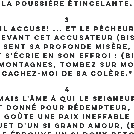
La poussière étincelante.
3
Il accuse! ... et le pécheu
Devant cet accusateur (bi
Sent sa profonde misère,
t s'écrie en son effroi : (b
Montagnes, tombez sur mo
Cachez-moi de sa colère.”
4
Mais l'âme à qui le Seigneu
t donné pour Rédempteur, 
Goûte une paix ineffable
jet d'un si grand amour, (