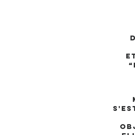
E
“
S'es
Ob