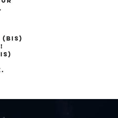
our
.
(bis)
!
is)
.