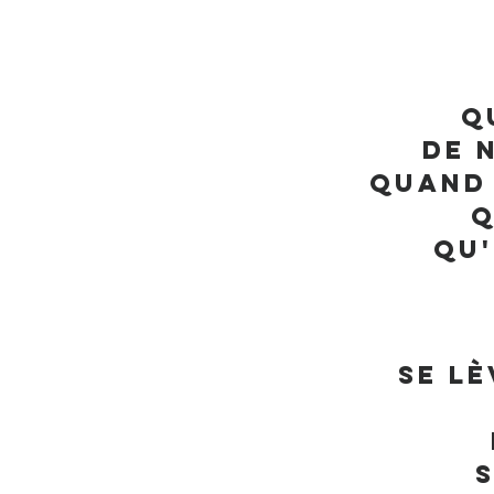
Q
De 
Quand 
Q
Qu'
Se lè