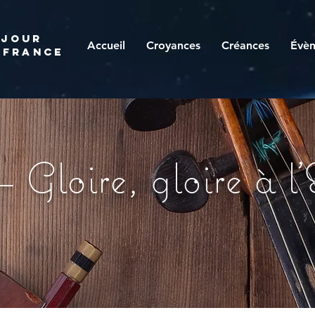
 JOUR
Accueil
Croyances
Créances
Évè
 france
Gloire, gloire à l'