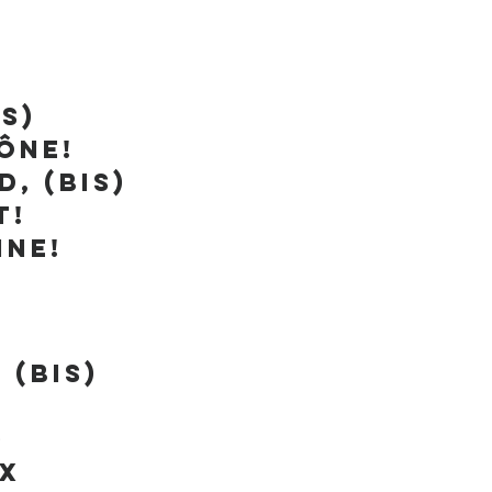
!
s)
ône!
, (bis)
t!
nne!
 (bis)
)
ux