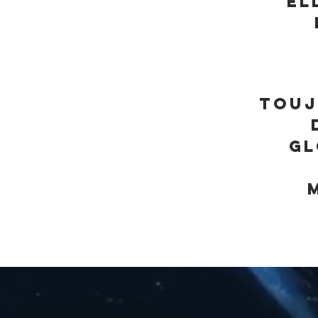
El
Touj
Gl