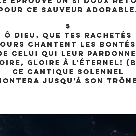
le éprouve un si doux ret
Pour ce Sauveur adorable
5
Ô Dieu, que tes rachetés
ours chantent les bontés 
De celui qui leur pardonne
oire, gloire à l'Éternel! (b
Ce cantique solennel
Montera jusqu'à son trône