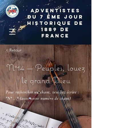
ADVENTISTES
DU 7 ème JOUR
HISTORIQUE DE
1889 de
france
< Retour
N°14 — Peuples, louez
le grand Dieu
Pour rechercher un chant, veuillez écrire :
"N° ..."
(avec votre numéro de chant)