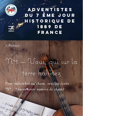
ADVENTISTES
DU 7 ème JOUR
HISTORIQUE DE
1889 de
france
< Retour
N°1 — Vous, qui sur la
terre habitez
Pour rechercher un chant, veuillez écrire :
"N° ..."
(avec votre numéro de chant)