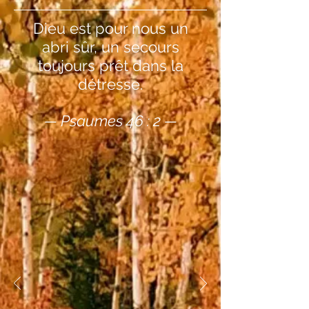
Dieu est pour nous un
abri sûr, un secours
toujours prêt dans la
détresse.
— Psaumes 46 : 2 —