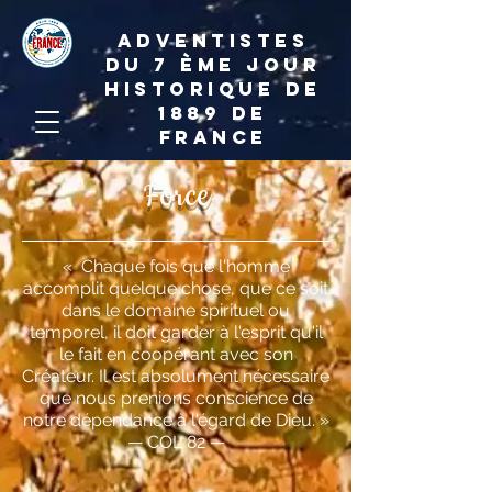
ADVENTISTES
DU 7 ème JOUR
HISTORIQUE DE
1889 de
france
Force
« Chaque fois que l'homme
accomplit quelque chose, que ce soit
dans le domaine spirituel ou
temporel, il doit garder à l'esprit qu'il
le fait en coopérant avec son
Créateur. Il est absolument nécessaire
que nous prenions conscience de
notre dépendance à l'égard de Dieu. »
— COL 82 —