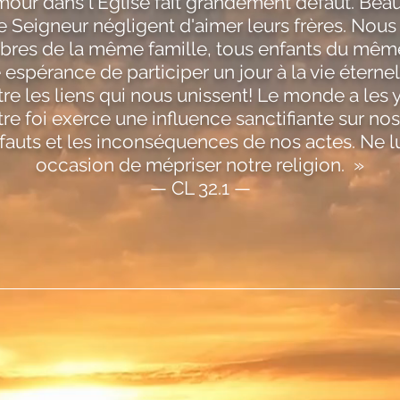
amour dans l'Eglise fait grandement défaut. Be
e Seigneur négligent d'aimer leurs frères. Nous
s de la même famille, tous enfants du même
espérance de participer un jour à la vie éterne
être les liens qui nous unissent! Le monde a les
re foi exerce une influence sanctifiante sur nos
éfauts et les inconséquences de nos actes. Ne 
occasion de mépriser notre religion. »
— CL 32.1 —