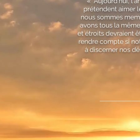
« Aujourd'hui, l'
prétendent aimer l
nous sommes membre
avons tous la même 
et étroits devraient 
rendre compte si not
à discerner nos d