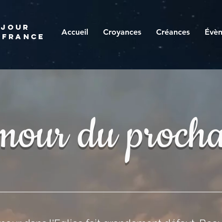
 JOUR
Accueil
Croyances
Créances
Évè
 france
mour du procha