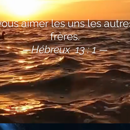
vous aimer les uns les aut
frères.
—Hébreux 13 : 1 —